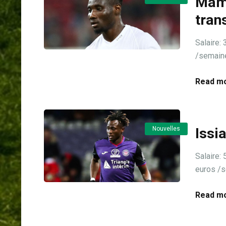
Mama
tran
Salair
/semaine 
Read mo
Nouvelles
Issi
Salair
euros /s
Read mo