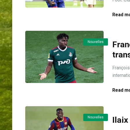
Read mo
Nouvelles
Fran
tran
François
internati
Read mo
Nouvelles
Ilai