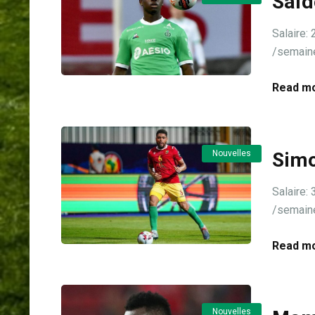
Saïd
Salair
/semaine 
Read mo
Nouvelles
Simo
Salair
/semaine
Read mo
Nouvelles