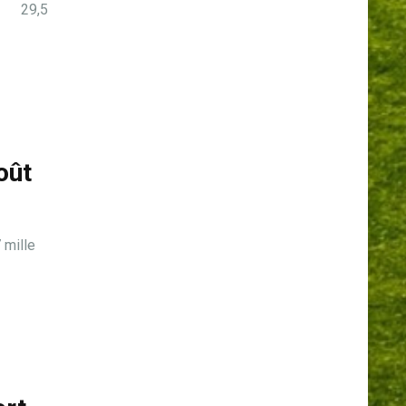
is 29,5
oût
mille