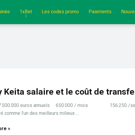
uinée
1xBet
Les codes promo
Paiements
Nouve
 Keita salaire et le coût de transfe
: 7.500.000 euros annuels 650.000 / mois 156.250 /s
é comme l’un des meilleurs milieux ...
re »