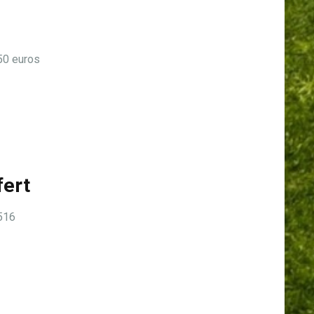
0 euros
fert
516