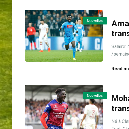
Nouvelles
Amad
tran
Salair
/semaine 
Read mo
Nouvelles
Moha
tran
Né à Cle
Foot. Club