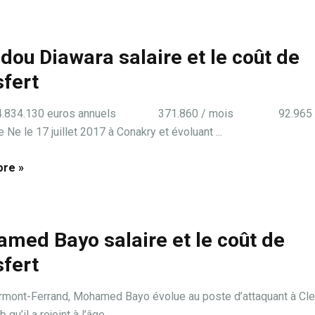
ou Diawara salaire et le coût de
sfert
e: 4.834.130 euros annuels 371.860 / mois 92.965
Ne le 17 juillet 2017 à Conakry et évoluant ...
re »
med Bayo salaire et le coût de
sfert
rmont-Ferrand, Mohamed Bayo évolue au poste d’attaquant à Cl
 qu’il a rejoint à l’âge ...