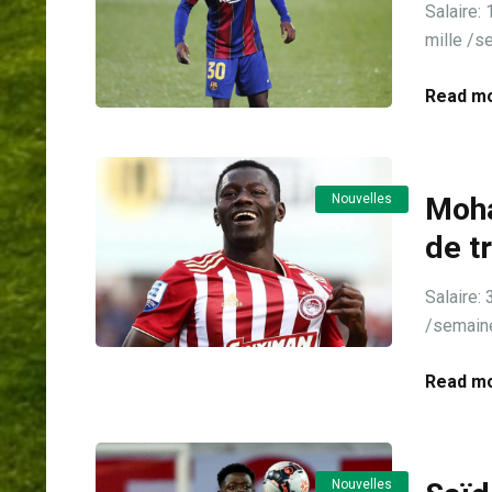
Salaire
mille /s
Read mo
Nouvelles
Moha
de t
Salair
/semaine
Read mo
Nouvelles