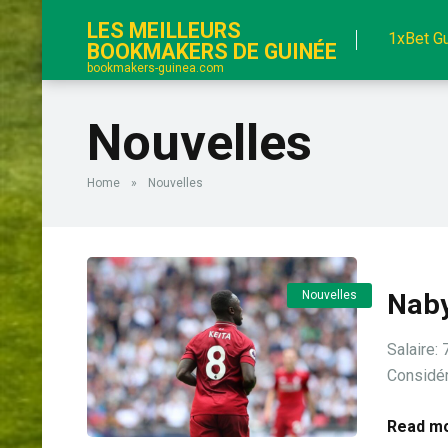
LES MEILLEURS
1xBet G
BOOKMAKERS DE GUINÉE
bookmakers-guinea.com
Nouvelles
Home
»
Nouvelles
Nouvelles
Naby
Salaire
Considér
Read mo