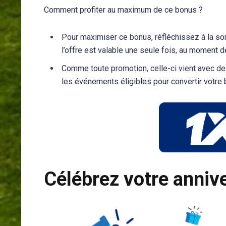
Comment profiter au maximum de ce bonus ?
Pour maximiser ce bonus, réfléchissez à la s
l’offre est valable une seule fois, au moment d
Comme toute promotion, celle-ci vient avec de
les événements éligibles pour convertir votre 
Célébrez votre anniv