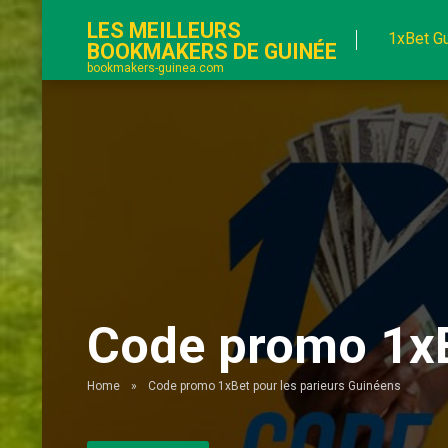
LES MEILLEURS
1xBet G
BOOKMAKERS DE GUINÉE
bookmakers-guinea.com
Code promo 1xB
Home
»
Code promo 1xBet pour les parieurs Guinéens