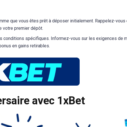
omme que vous êtes prêt à déposer initialement. Rappelez-vous
e votre premier dépôt.
s conditions spécifiques. Informez-vous sur les exigences de m
bonus en gains retirables.
ersaire avec 1xBet