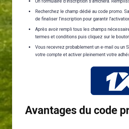
Un formulaire d’inscription s’affichera. Rempl
Recherchez le champ dédié au code promo. S
de finaliser l’inscription pour garantir l’activat
Après avoir rempli tous les champs nécessaire
termes et conditions puis cliquez sur le bouton 
Vous recevrez probablement un e-mail ou un SM
votre compte et activer pleinement votre adhé
Avantages du code 