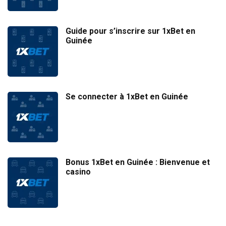
Guide pour s’inscrire sur 1xBet en
Guinée
Se connecter à 1xBet en Guinée
Bonus 1xBet en Guinée : Bienvenue et
casino