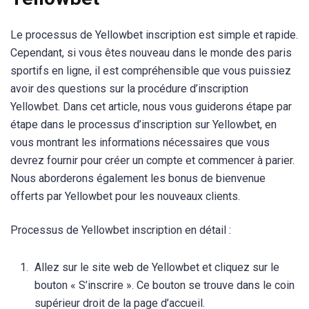
Le processus de Yellowbet inscription est simple et rapide.
Cependant, si vous êtes nouveau dans le monde des paris
sportifs en ligne, il est compréhensible que vous puissiez
avoir des questions sur la procédure d’inscription
Yellowbet. Dans cet article, nous vous guiderons étape par
étape dans le processus d’inscription sur Yellowbet, en
vous montrant les informations nécessaires que vous
devrez fournir pour créer un compte et commencer à parier.
Nous aborderons également les bonus de bienvenue
offerts par Yellowbet pour les nouveaux clients.
Processus de Yellowbet inscription en détail :
Allez sur le site web de Yellowbet et cliquez sur le
bouton « S’inscrire ». Ce bouton se trouve dans le coin
supérieur droit de la page d’accueil.