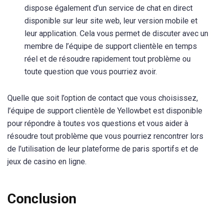
dispose également d’un service de chat en direct
disponible sur leur site web, leur version mobile et
leur application. Cela vous permet de discuter avec un
membre de l’équipe de support clientèle en temps
réel et de résoudre rapidement tout problème ou
toute question que vous pourriez avoir.
Quelle que soit l’option de contact que vous choisissez,
l’équipe de support clientèle de Yellowbet est disponible
pour répondre à toutes vos questions et vous aider à
résoudre tout problème que vous pourriez rencontrer lors
de l’utilisation de leur plateforme de paris sportifs et de
jeux de casino en ligne.
Conclusion