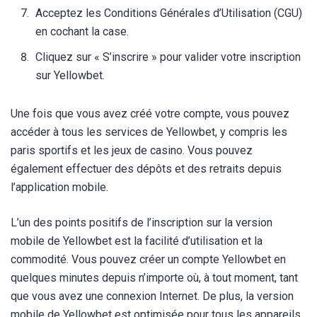
Acceptez les Conditions Générales d’Utilisation (CGU)
en cochant la case.
Cliquez sur « S’inscrire » pour valider votre inscription
sur Yellowbet.
Une fois que vous avez créé votre compte, vous pouvez
accéder à tous les services de Yellowbet, y compris les
paris sportifs et les jeux de casino. Vous pouvez
également effectuer des dépôts et des retraits depuis
l’application mobile.
L’un des points positifs de l’inscription sur la version
mobile de Yellowbet est la facilité d’utilisation et la
commodité. Vous pouvez créer un compte Yellowbet en
quelques minutes depuis n’importe où, à tout moment, tant
que vous avez une connexion Internet. De plus, la version
mobile de Yellowbet est optimisée pour tous les appareils