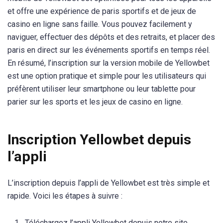
et offre une expérience de paris sportifs et de jeux de
casino en ligne sans faille. Vous pouvez facilement y
naviguer, effectuer des dépôts et des retraits, et placer des
paris en direct sur les événements sportifs en temps réel.
En résumé, l’inscription sur la version mobile de Yellowbet
est une option pratique et simple pour les utilisateurs qui
préfèrent utiliser leur smartphone ou leur tablette pour
parier sur les sports et les jeux de casino en ligne.
Inscription Yellowbet depuis
l’appli
L’inscription depuis l’appli de Yellowbet est très simple et
rapide. Voici les étapes à suivre :
Téléchargez l’appli Yellowbet depuis notre site.