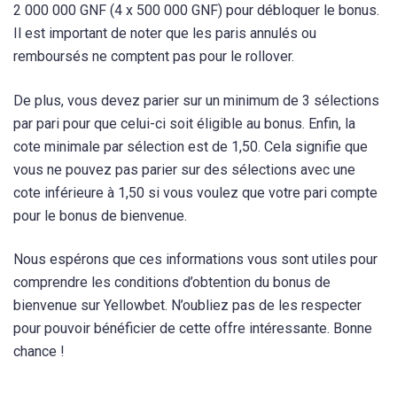
2 000 000 GNF (4 x 500 000 GNF) pour débloquer le bonus.
Il est important de noter que les paris annulés ou
remboursés ne comptent pas pour le rollover.
De plus, vous devez parier sur un minimum de 3 sélections
par pari pour que celui-ci soit éligible au bonus. Enfin, la
cote minimale par sélection est de 1,50. Cela signifie que
vous ne pouvez pas parier sur des sélections avec une
cote inférieure à 1,50 si vous voulez que votre pari compte
pour le bonus de bienvenue.
Nous espérons que ces informations vous sont utiles pour
comprendre les conditions d’obtention du bonus de
bienvenue sur Yellowbet. N’oubliez pas de les respecter
pour pouvoir bénéficier de cette offre intéressante. Bonne
chance !