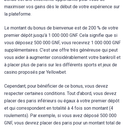
maximiser vos gains dès le début de votre expérience sur
la plateforme.
Le montant du bonus de bienvenue est de 200 % de votre
premier dépôt jusqu’à 1 000 000 GNF. Cela signifie que si
vous déposez 500 000 GNF, vous recevrez 1 000 000 GNF
supplémentaires. C’est une offre très généreuse qui peut
vous aider à augmenter considérablement votre bankroll et
à placer plus de paris sur les différents sports et jeux de
casino proposés par Yellowbet.
Cependant, pour bénéficier de ce bonus, vous devez
respecter certaines conditions. Tout d’abord, vous devez
placer des paris inférieurs ou égaux à votre premier dépôt
et qui correspondent en totalité à 4 fois son montant (4
roulements). Par exemple, si vous avez déposé 500 000
GNF, vous devrez placer des paris pour un montant total de